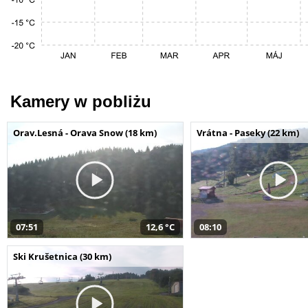
Kamery w pobliżu
Orav.Lesná - Orava Snow (18 km)
Vrátna - Paseky (22 km)
07:51
12,6 °C
08:10
Ski Krušetnica (30 km)