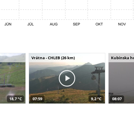
Vrátna - CHLEB (26 km)
Kubínska ho
18,7 °C
07:59
9,2 °C
08:07