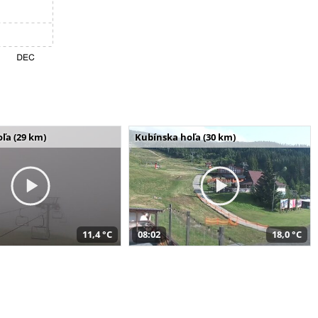
ľa (29 km)
Kubínska hoľa (30 km)
11,4 °C
08:02
18,0 °C