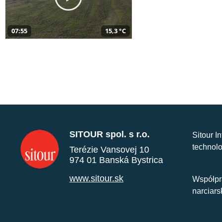
07:55
15,3 °C
SITOUR spol. s r.o.
Sitour I
technolo
Terézie Vansovej 10
974 01 Banská Bystrica
www.sitour.sk
Współpr
narciars