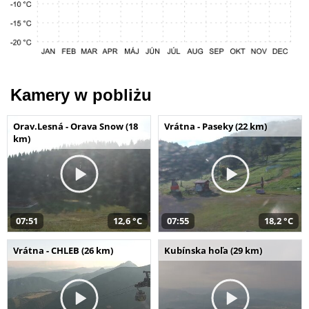
Kamery w pobliżu
Orav.Lesná - Orava Snow (18
Vrátna - Paseky (22 km)
km)
07:51
12,6 °C
07:55
18,2 °C
Vrátna - CHLEB (26 km)
Kubínska hoľa (29 km)