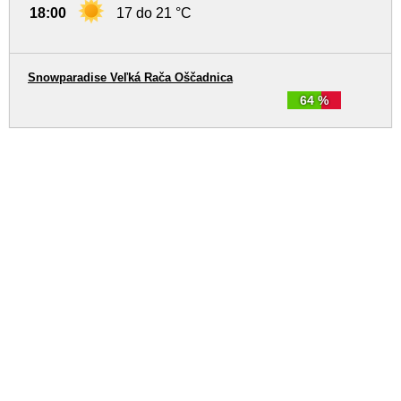
18:00
17 do 21 °C
Snowparadise Veľká Rača Oščadnica
64 %