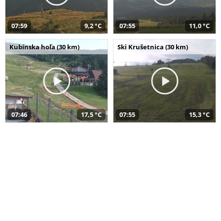
07:59
9,2 °C
07:55
11,0 °C
Kubínska hoľa (30 km)
Ski Krušetnica (30 km)
07:46
17,5 °C
07:55
15,3 °C