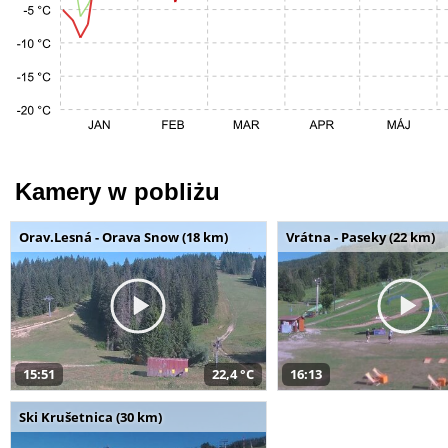
Kamery w pobliżu
Orav.Lesná - Orava Snow (18 km)
Vrátna - Paseky (22 km)
15:51
22,4 °C
16:13
Ski Krušetnica (30 km)