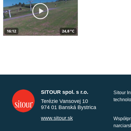
16:12
24,8 °C
SITOUR spol. s r.o.
Sitour I
technolo
Terézie Vansovej 10
974 01 Banská Bystrica
www.sitour.sk
Współpr
narciars