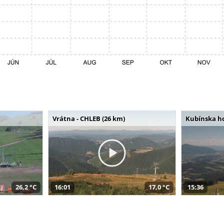
Vrátna - CHLEB (26 km)
Kubínska ho
26,2 °C
16:01
17,0 °C
15:36