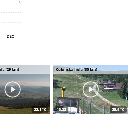
ľa (29 km)
Kubínska hoľa (30 km)
22,1 °C
15:32
25,9 °C