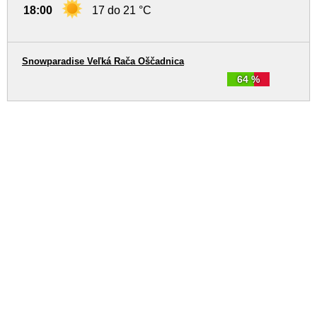
18:00
17 do 21 °C
Snowparadise Veľká Rača Oščadnica
64 %