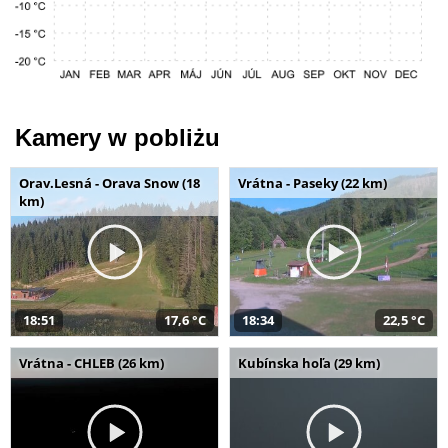
Kamery w pobliżu
Orav.Lesná - Orava Snow (18
Vrátna - Paseky (22 km)
km)
18:51
17,6 °C
18:34
22,5 °C
Vrátna - CHLEB (26 km)
Kubínska hoľa (29 km)