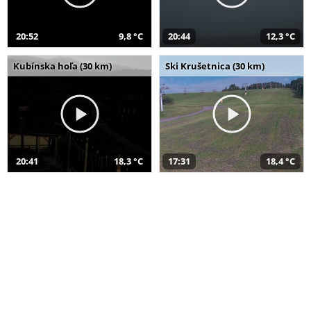
20:52
9,8 °C
20:44
12,3 °C
Kubínska hoľa (30 km)
Ski Krušetnica (30 km)
20:41
18,3 °C
17:31
18,4 °C