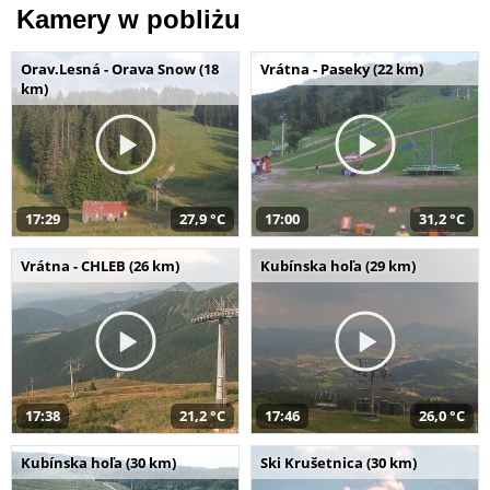
Kamery w pobliżu
Orav.Lesná - Orava Snow (18
Vrátna - Paseky (22 km)
km)
17:29
27,9 °C
17:00
31,2 °C
Vrátna - CHLEB (26 km)
Kubínska hoľa (29 km)
17:38
21,2 °C
17:46
26,0 °C
Kubínska hoľa (30 km)
Ski Krušetnica (30 km)