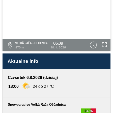
06:09
VEĽKÁ RAČA - DEDOVKA
970 m
10. 4. 2026
Aktualne info
Czwartek 6.8.2026 (dzisiaj)
18:00
24 do 27 °C
Snowparadise Veľká Rača Oščadnica
64 %