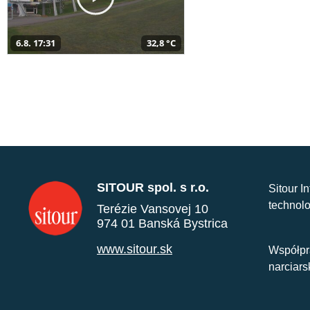
6.8. 17:31
32,8 °C
SITOUR spol. s r.o.
Sitour I
technolo
Terézie Vansovej 10
974 01 Banská Bystrica
www.sitour.sk
Współpr
narciars