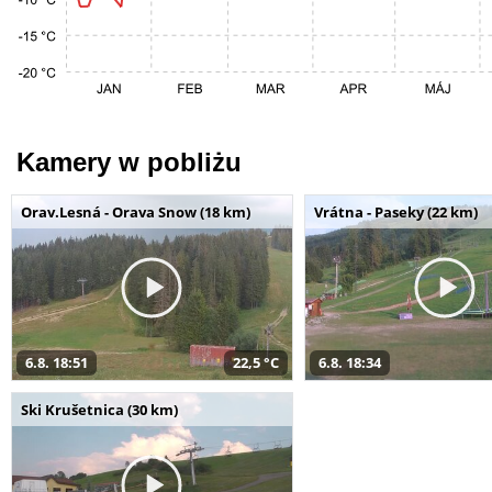
Kamery w pobliżu
Orav.Lesná - Orava Snow (18 km)
Vrátna - Paseky (22 km)
6.8. 18:51
22,5 °C
6.8. 18:34
Ski Krušetnica (30 km)