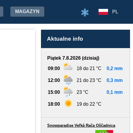
MAGAZYN
PL
Aktualne info
Piątek 7.8.2026 (dzisiaj)
09:00
18 do 21 °C
0,2 mm
12:00
21 do 23 °C
0,3 mm
15:00
23 °C
0,1 mm
18:00
19 do 22 °C
Snowparadise Veľká Rača Oščadnica
64 %