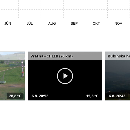
Vrátna - CHLEB (26 km)
Kubínska ho
28,8 °C
6.8. 20:52
15,3 °C
6.8. 20:43