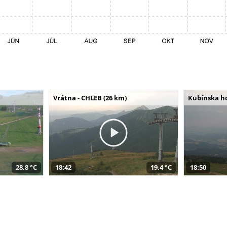
Vrátna - CHLEB (26 km)
Kubínska ho
28,8 °C
18:42
19,4 °C
18:50