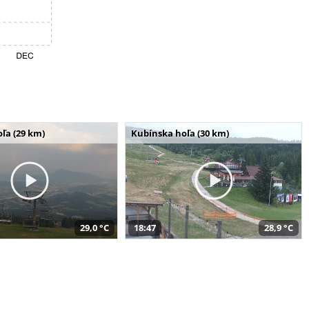
ľa (29 km)
Kubínska hoľa (30 km)
29,0 °C
18:47
28,9 °C