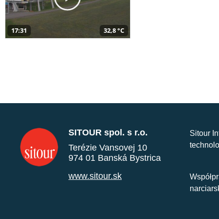
17:31
32,8 °C
SITOUR spol. s r.o.
Sitour I
technolo
Terézie Vansovej 10
974 01 Banská Bystrica
www.sitour.sk
Współpr
narciars