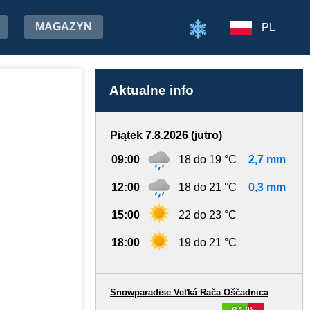
MAGAZYN
PL
Aktualne info
Piątek 7.8.2026 (jutro)
09:00
18 do 19 °C
2,7 mm
12:00
18 do 21 °C
0,3 mm
15:00
22 do 23 °C
18:00
19 do 21 °C
Snowparadise Veľká Rača Oščadnica
64 %