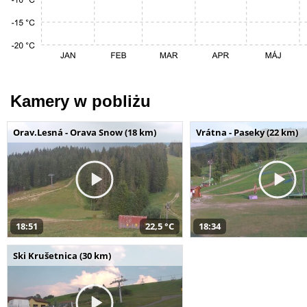
Kamery w pobliżu
Orav.Lesná - Orava Snow (18 km)
Vrátna - Paseky (22 km)
18:51
22,5 °C
18:34
Ski Krušetnica (30 km)