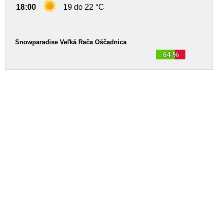
18:00
19 do 22 °C
Snowparadise Veľká Rača Oščadnica
64 %