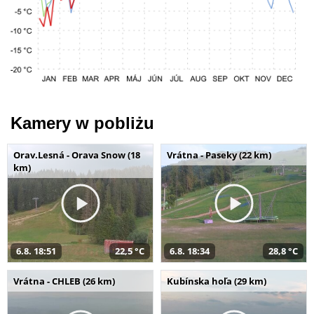
Kamery w pobliżu
Orav.Lesná - Orava Snow (18
Vrátna - Paseky (22 km)
km)
6.8. 18:51
22,5 °C
6.8. 18:34
28,8 °C
Vrátna - CHLEB (26 km)
Kubínska hoľa (29 km)