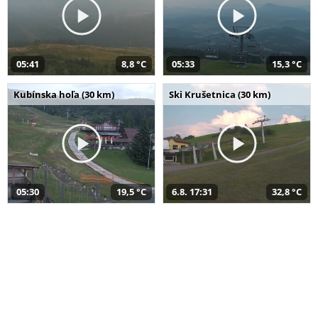
05:41
8,8 °C
05:33
15,3 °C
Kubínska hoľa (30 km)
Ski Krušetnica (30 km)
05:30
19,5 °C
6.8. 17:31
32,8 °C