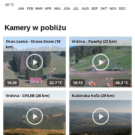
Kamery w pobliżu
Orav.Lesná - Orava Snow (18
Vrátna - Paseky (22 km)
km)
16:29
22,7 °C
16:13
26,2 °C
Vrátna - CHLEB (26 km)
Kubínska hoľa (29 km)