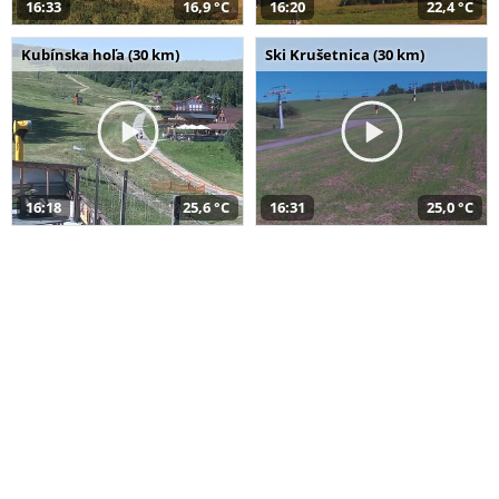
16:33
16,9 °C
16:20
22,4 °C
Kubínska hoľa (30 km)
Ski Krušetnica (30 km)
16:18
25,6 °C
16:31
25,0 °C