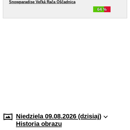
Snowparadise Veľká Rača Oščadnica
64 %
Niedziela 09.08.2026 (dzisiaj)
Historia obrazu