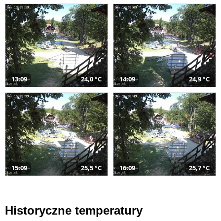
13:09
24,0 °C
14:09
24,9 °C
15:09
25,5 °C
16:09
25,7 °C
Historyczne temperatury