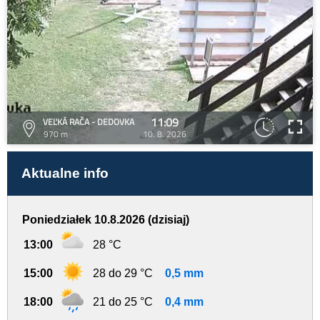
11:09
VEĽKÁ RAČA - DEDOVKA
970 m
10. 8. 2026
Aktualne info
Poniedziałek 10.8.2026 (dzisiaj)
13:00
28 °C
15:00
28 do 29 °C
0,5 mm
18:00
21 do 25 °C
0,4 mm