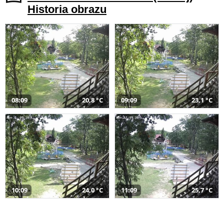
Historia obrazu
08:09
20,8 °C
09:09
23,1 °C
10:09
24,0 °C
11:09
25,7 °C