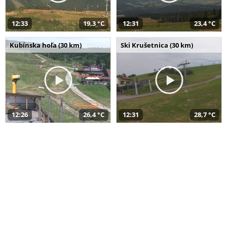
12:33
19,3 °C
12:31
23,4 °C
Kubínska hoľa (30 km)
Ski Krušetnica (30 km)
12:26
26,4 °C
12:31
28,7 °C