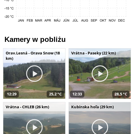
Kamery w pobliżu
Orav.Lesná - Orava Snow (18
Vrátna - Paseky (22 km)
km)
12:29
25,2 °C
12:33
28,5 °C
Vrátna - CHLEB (26 km)
Kubínska hoľa (29 km)