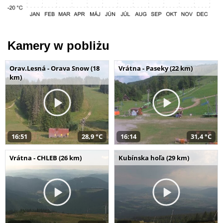
Kamery w pobliżu
Orav.Lesná - Orava Snow (18
Vrátna - Paseky (22 km)
km)
16:51
28,9 °C
16:14
31,4 °C
Vrátna - CHLEB (26 km)
Kubínska hoľa (29 km)