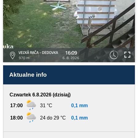
16:09
VEĽKÁ RAČA - DEDOVKA
970 m
6. 8. 2026
Aktualne info
Czwartek 6.8.2026 (dzisiaj)
17:00
31 °C
0,1 mm
18:00
24 do 29 °C
0,1 mm