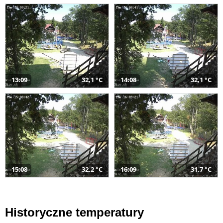
13:09
32,1 °C
14:08
32,1 °C
15:08
32,2 °C
16:09
31,7 °C
Historyczne temperatury