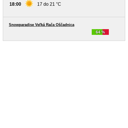
18:00
17 do 21 °C
Snowparadise Veľká Rača Oščadnica
64 %