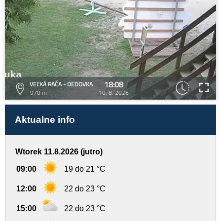
18:08
VEĽKÁ RAČA - DEDOVKA
970 m
10. 8. 2026
Aktualne info
Wtorek 11.8.2026 (jutro)
09:00
19 do 21 °C
12:00
22 do 23 °C
15:00
22 do 23 °C