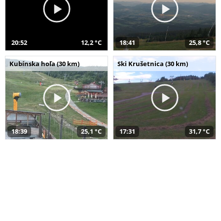
20:52
12,2 °C
18:41
25,8 °C
Kubínska hoľa (30 km)
Ski Krušetnica (30 km)
18:39
25,1 °C
17:31
31,7 °C