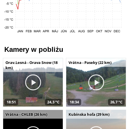
Kamery w pobliżu
Orav.Lesná - Orava Snow (18
Vrátna - Paseky (22 km)
km)
18:51
24,3 °C
18:34
26,7 °C
Vrátna - CHLEB (26 km)
Kubínska hoľa (29 km)