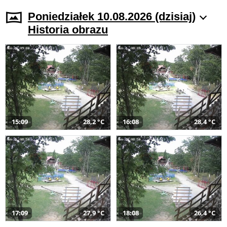
Poniedziałek 10.08.2026 (dzisiaj)
Historia obrazu
15:09
28,2 °C
16:08
28,4 °C
17:09
27,9 °C
18:08
26,4 °C