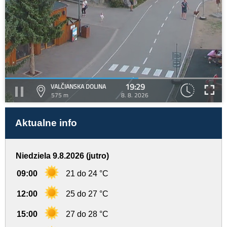
19:29
VALČIANSKA DOLINA
575 m
8. 8. 2026
Aktualne info
Niedziela 9.8.2026 (jutro)
09:00
21 do 24 °C
12:00
25 do 27 °C
15:00
27 do 28 °C