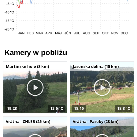
Kamery w pobliżu
Martinské hole (8 km)
Jasenská dolina (15 km)
19:28
13,6 °C
18:15
18,8 °C
Vrátna - CHLEB (25 km)
Vrátna - Paseky (28 km)