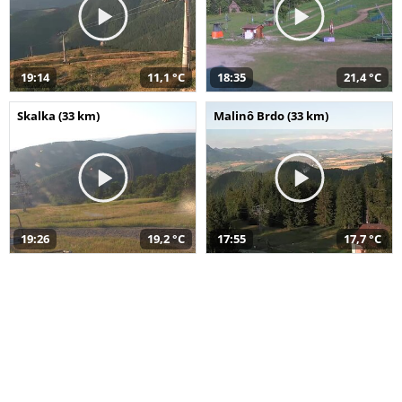
19:14
11,1 °C
18:35
21,4 °C
Skalka (33 km)
Malinô Brdo (33 km)
19:26
19,2 °C
17:55
17,7 °C