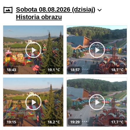
Sobota 08.08.2026 (dzisiaj)
Historia obrazu
18:43
19,1 °C
18:57
18,7 °C
19:15
18,2 °C
19:29
17,7 °C