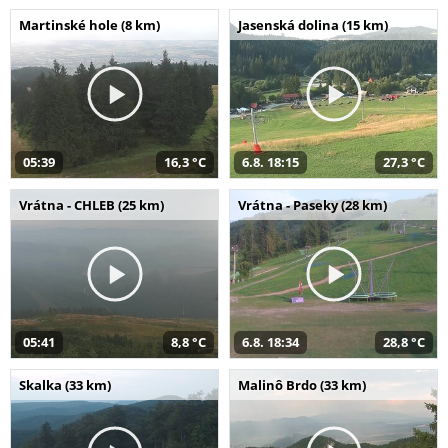
Martinské hole (8 km)
Jasenská dolina (15 km)
05:39
16,3 °C
6.8. 18:15
27,3 °C
Vrátna - CHLEB (25 km)
Vrátna - Paseky (28 km)
05:41
8,8 °C
6.8. 18:34
28,8 °C
Skalka (33 km)
Malinô Brdo (33 km)