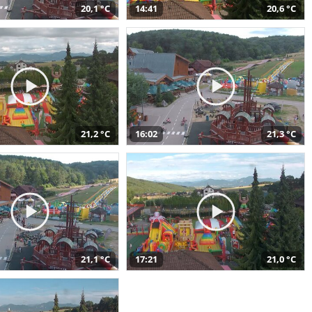
20,1 °C
14:41
20,6 °C
21,2 °C
16:02
21,3 °C
21,1 °C
17:21
21,0 °C