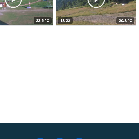
22,5 °C
18:22
20,8 °C