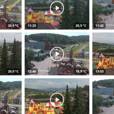
20,5 °C
11:25
20,5 °C
11:42
20,0 °C
12:46
18,9 °C
13:03