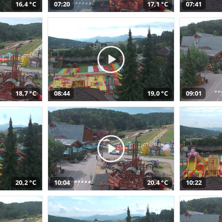
16,4 °C
07:20
17,1 °C
07:41
18,7 °C
08:44
19,0 °C
09:01
20,2 °C
10:04
20,4 °C
10:22