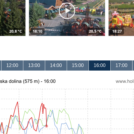
20,8 °C
18:10
20,5 °C
18:27
12:00
13:00
14:00
15:00
16:00
17:00