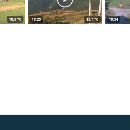
18,8 °C
18:25
13,4 °C
18:34