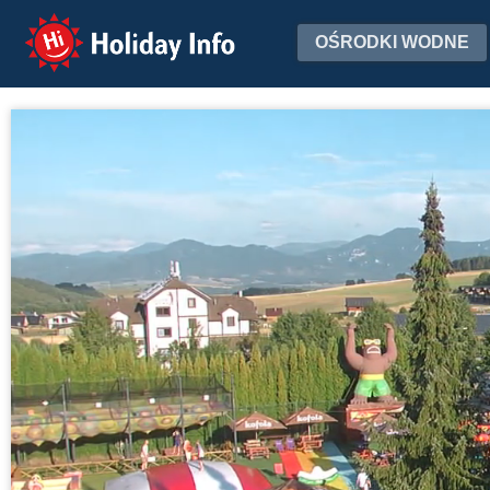
Holiday Info
OŚRODKI WODNE