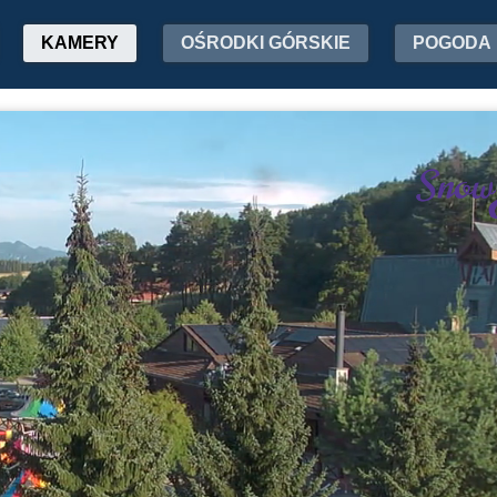
KAMERY
OŚRODKI GÓRSKIE
POGODA