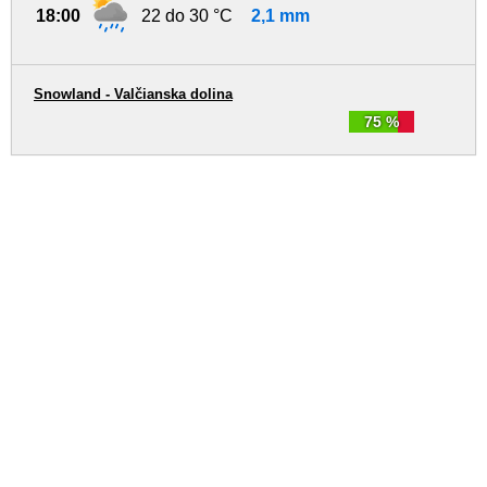
18:00
22 do 30 °C
2,1 mm
Snowland - Valčianska dolina
75 %