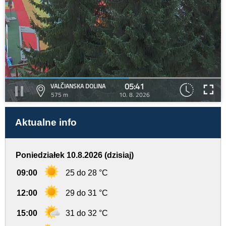
05:41
VALČIANSKA DOLINA
575 m
10. 8. 2026
Aktualne info
Poniedziałek 10.8.2026 (dzisiaj)
09:00
25 do 28 °C
12:00
29 do 31 °C
15:00
31 do 32 °C