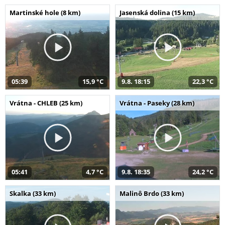
Martinské hole (8 km)
Jasenská dolina (15 km)
05:39
15,9 °C
9.8. 18:15
22,3 °C
Vrátna - CHLEB (25 km)
Vrátna - Paseky (28 km)
05:41
4,7 °C
9.8. 18:35
24,2 °C
Skalka (33 km)
Malinô Brdo (33 km)