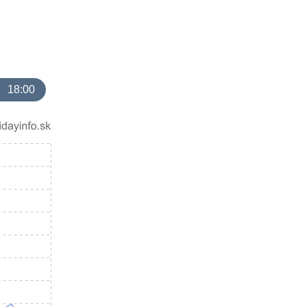
18:00