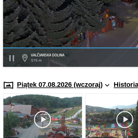
VALČIANSKA DOLINA
575 m
Piątek 07.08.2026 (wczoraj)
Histori