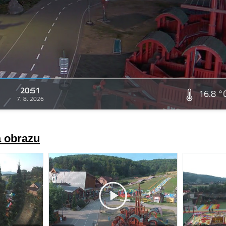
20:51
16.8 °
7. 8. 2026
a obrazu