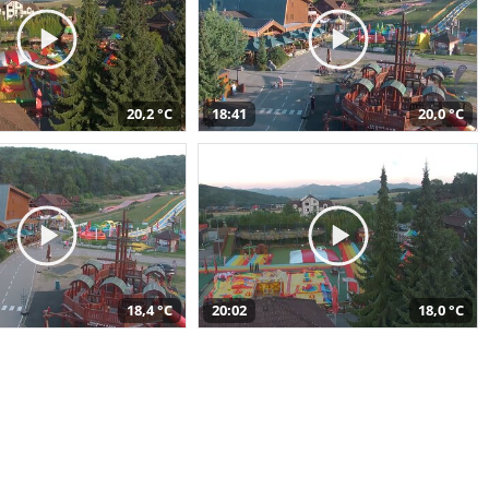
20,2 °C
18:41
20,0 °C
18,4 °C
20:02
18,0 °C