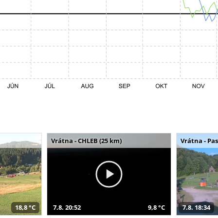
Vrátna - CHLEB (25 km)
Vrátna - Pa
18,8 °C
7.8. 20:52
9,8 °C
7.8. 18:34