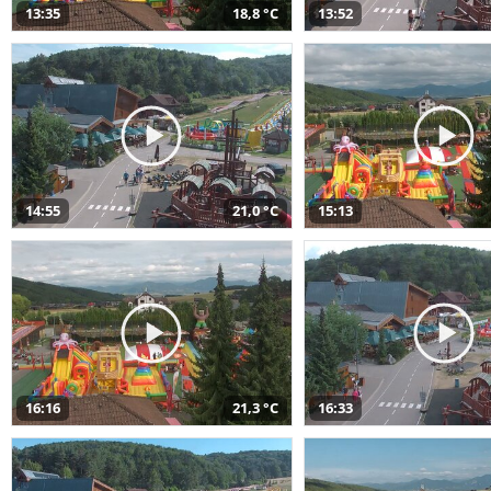
13:35
18,8 °C
13:52
14:55
21,0 °C
15:13
16:16
21,3 °C
16:33