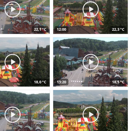
22,1 °C
12:00
22,3 °C
18,0 °C
13:20
18,5 °C