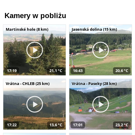
Kamery w pobliżu
Martinské hole (8 km)
Jasenská dolina (15 km)
17:19
21,1 °C
16:43
20,6 °C
Vrátna - CHLEB (25 km)
Vrátna - Paseky (28 km)
17:22
13,6 °C
17:01
23,2 °C