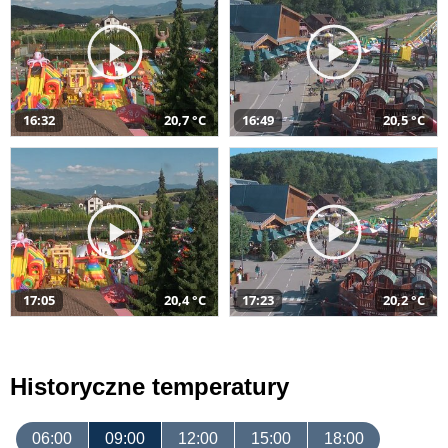
16:32
20,7 °C
16:49
20,5 °C
17:05
20,4 °C
17:23
20,2 °C
Historyczne temperatury
06:00
09:00
12:00
15:00
18:00