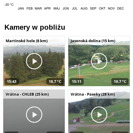
Kamery w pobliżu
Martinské hole (8 km)
Jasenská dolina (15 km)
15:43
18,7 °C
15:11
19,7 °C
Vrátna - CHLEB (25 km)
Vrátna - Paseky (28 km)