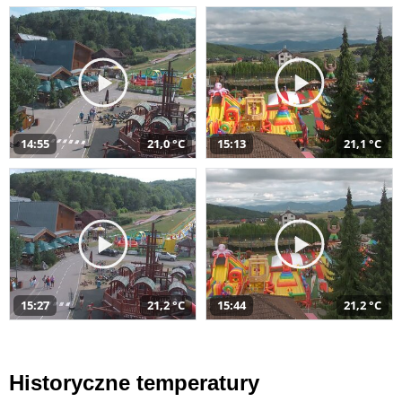
14:55
21,0 °C
15:13
21,1 °C
15:27
21,2 °C
15:44
21,2 °C
Historyczne temperatury