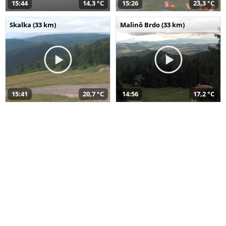
15:44
14,3 °C
15:26
23,3 °C
Skalka (33 km)
Malinô Brdo (33 km)
15:41
20,7 °C
14:56
17,2 °C