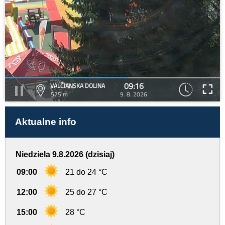
09:16
VALČIANSKA DOLINA
575 m
9. 8. 2026
Aktualne info
Niedziela 9.8.2026 (dzisiaj)
09:00
21 do 24 °C
12:00
25 do 27 °C
15:00
28 °C