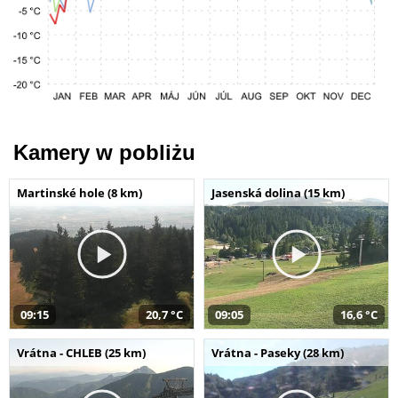
Kamery w pobliżu
Martinské hole (8 km)
Jasenská dolina (15 km)
09:15
20,7 °C
09:05
16,6 °C
Vrátna - CHLEB (25 km)
Vrátna - Paseky (28 km)