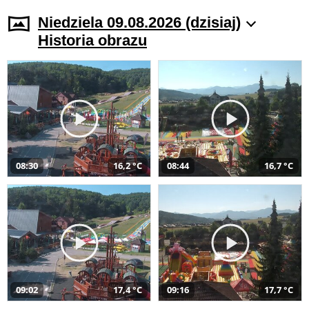
Niedziela 09.08.2026 (dzisiaj)
Historia obrazu
08:30
16,2 °C
08:44
16,7 °C
09:02
17,4 °C
09:16
17,7 °C