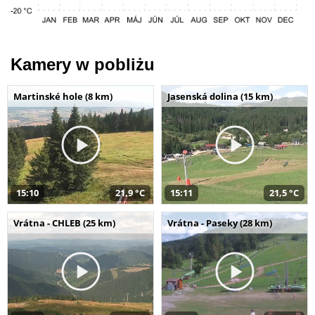
Kamery w pobliżu
Martinské hole (8 km)
Jasenská dolina (15 km)
15:10
21,9 °C
15:11
21,5 °C
Vrátna - CHLEB (25 km)
Vrátna - Paseky (28 km)