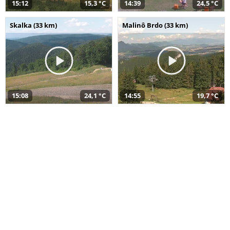
15:12
15,3 °C
14:39
24,5 °C
Skalka (33 km)
Malinô Brdo (33 km)
15:08
24,1 °C
14:55
19,7 °C