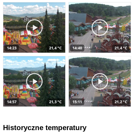
14:23
21,4 °C
14:40
21,4 °C
14:57
21,3 °C
15:11
21,2 °C
Historyczne temperatury