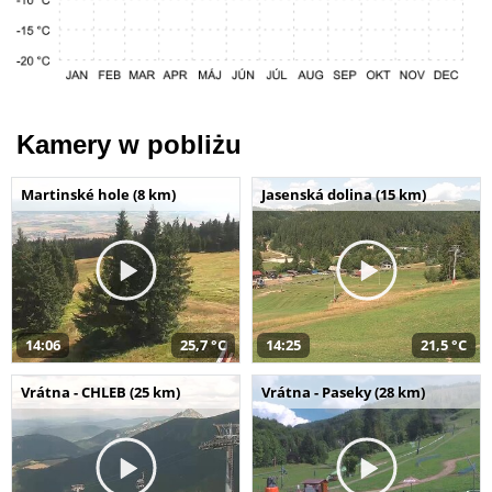
Kamery w pobliżu
Martinské hole (8 km)
Jasenská dolina (15 km)
14:06
25,7 °C
14:25
21,5 °C
Vrátna - CHLEB (25 km)
Vrátna - Paseky (28 km)