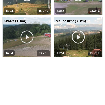
14:24
15,2 °C
13:54
24,2 °C
Skalka (33 km)
Malinô Brdo (33 km)
14:04
23,7 °C
13:54
19,7 °C