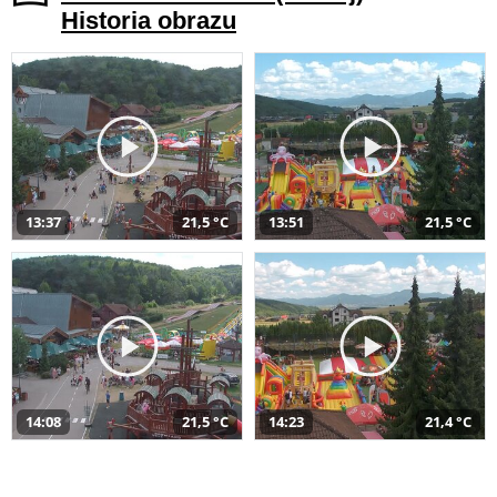
Historia obrazu
13:37
21,5 °C
13:51
21,5 °C
14:08
21,5 °C
14:23
21,4 °C