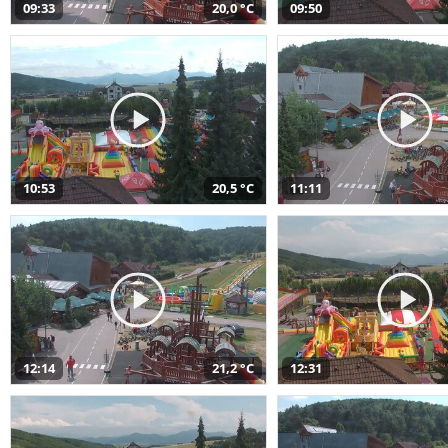
09:33
20,0 °C
09:50
10:53
20,5 °C
11:11
12:14
21,2 °C
12:31