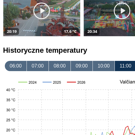
20:19
17,6 °C
20:34
Historyczne temperatury
06:00
07:00
08:00
09:00
10:00
11:00