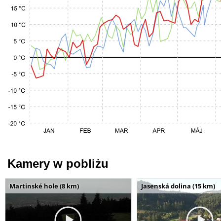
Kamery w pobliżu
Martinské hole (8 km)
Jasenská dolina (15 km)