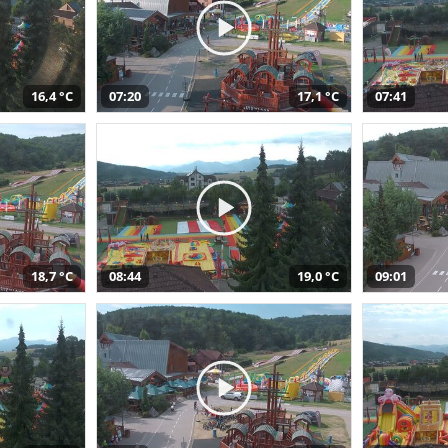
16,4 °C
07:20
17,1 °C
07:41
18,7 °C
08:44
19,0 °C
09:01