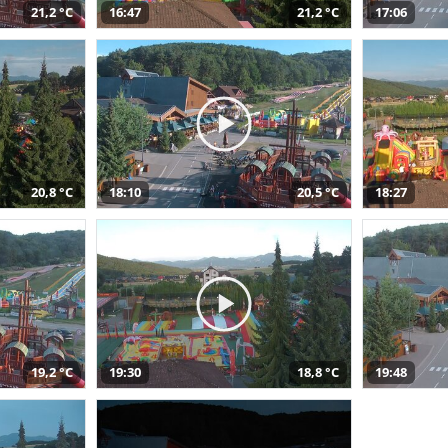
21,2 °C
16:47
21,2 °C
17:06
20,8 °C
18:10
20,5 °C
18:27
19,2 °C
19:30
18,8 °C
19:48