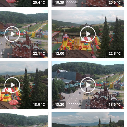
20,4 °C
10:39
20,5 °C
22,1 °C
12:00
22,3 °C
18,0 °C
13:20
18,5 °C