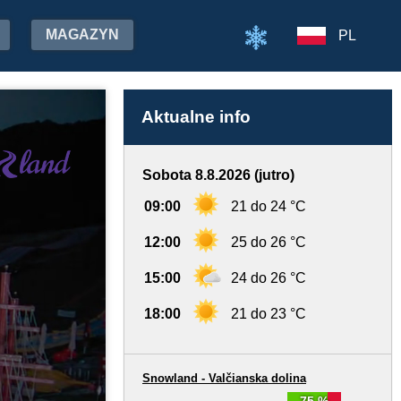
MAGAZYN
PL
Aktualne info
Sobota 8.8.2026 (jutro)
09:00
21 do 24 °C
12:00
25 do 26 °C
15:00
24 do 26 °C
18:00
21 do 23 °C
Snowland - Valčianska dolina
75 %