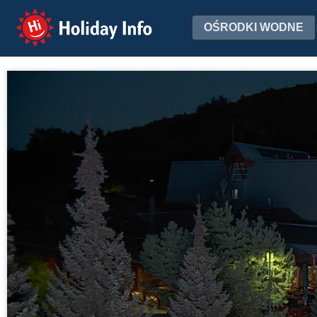
Holiday Info
OŚRODKI WODNE