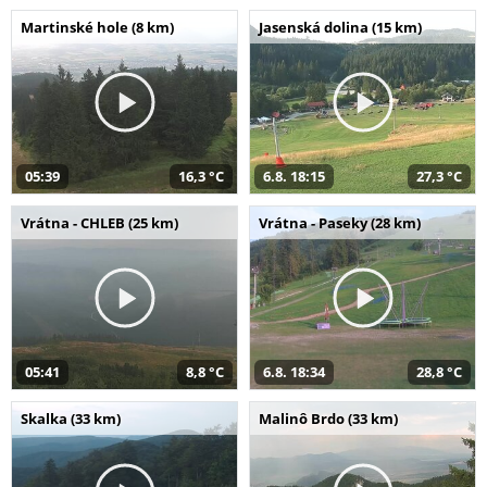
Martinské hole (8 km)
Jasenská dolina (15 km)
05:39
16,3 °C
6.8. 18:15
27,3 °C
Vrátna - CHLEB (25 km)
Vrátna - Paseky (28 km)
05:41
8,8 °C
6.8. 18:34
28,8 °C
Skalka (33 km)
Malinô Brdo (33 km)