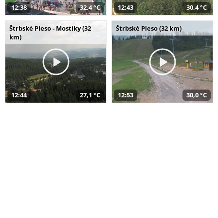
12:38
32,4 °C
12:43
30,4 °C
Štrbské Pleso - Mostíky (32
Štrbské Pleso (32 km)
km)
12:44
27,1 °C
12:53
30,0 °C