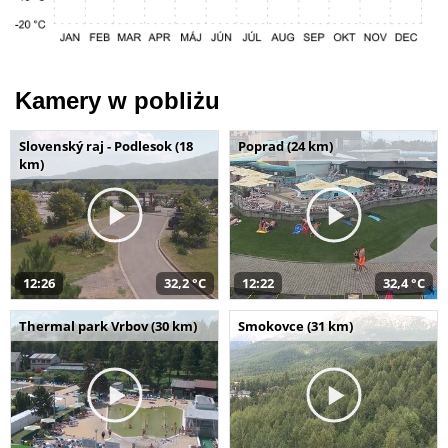
Kamery w pobliżu
Slovenský raj - Podlesok (18
Poprad (24 km)
km)
12:26
32,2 °C
12:22
32,4 °C
Thermal park Vrbov (30 km)
Smokovce (31 km)