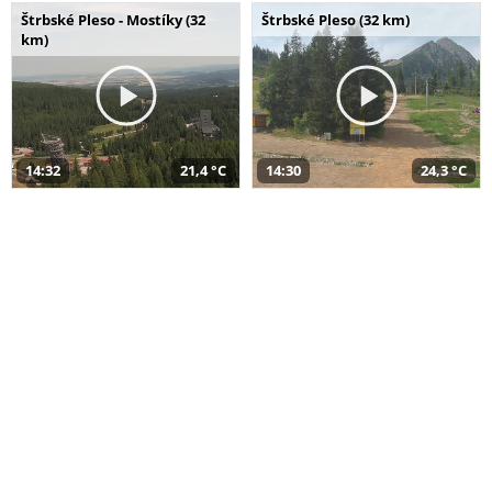
Štrbské Pleso - Mostíky (32
Štrbské Pleso (32 km)
km)
14:32
21,4 °C
14:30
24,3 °C