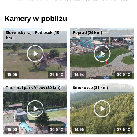
Kamery w pobliżu
Slovenský raj - Podlesok (18
Poprad (24 km)
km)
15:06
29,6 °C
14:54
30,0 °C
Thermal park Vrbov (30 km)
Smokovce (31 km)
15:00
30,0 °C
14:56
27,6 °C