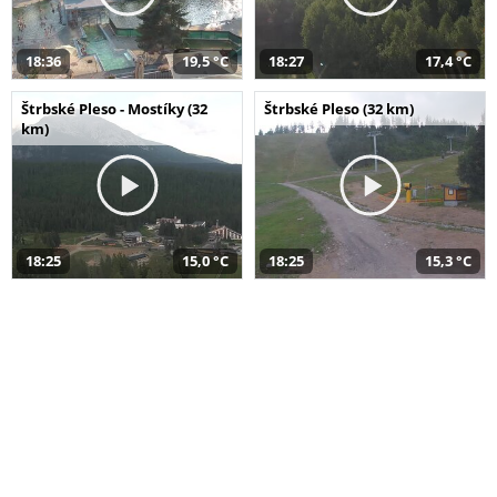
18:36
19,5 °C
18:27
17,4 °C
Štrbské Pleso - Mostíky (32
Štrbské Pleso (32 km)
km)
18:25
15,0 °C
18:25
15,3 °C