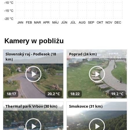
Kamery w pobliżu
Slovenský raj - Podlesok (18
Poprad (24 km)
km)
18:17
20,2 °C
18:22
19,2 °C
Thermal park Vrbov (30 km)
Smokovce (31 km)