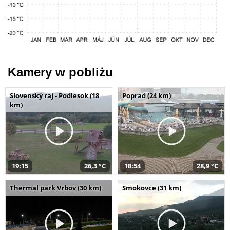
Kamery w pobliżu
Slovenský raj - Podlesok (18
Poprad (24 km)
km)
19:15
26,3 °C
18:54
28,9 °C
Thermal park Vrbov (30 km)
Smokovce (31 km)