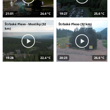
21:01
24,6 °C
19:27
25,6 °C
Štrbské Pleso - Mostíky (32
Štrbské Pleso (32 km)
km)
19:28
22,4 °C
20:23
26,6 °C