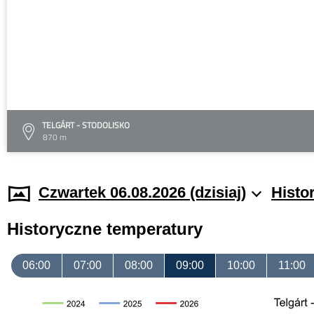
TELGÁRT - STODOLISKO
870 m
Czwartek 06.08.2026 (dzisiaj)
Histo
Historyczne temperatury
06:00
07:00
08:00
09:00
10:00
11:00