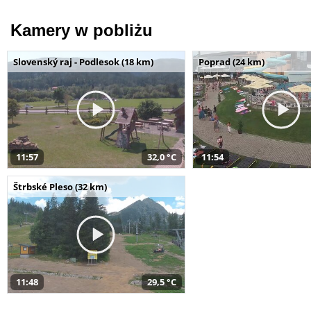
Kamery w pobliżu
Slovenský raj - Podlesok (18 km)
Poprad (24 km)
11:57
32,0 °C
11:54
Štrbské Pleso (32 km)
11:48
29,5 °C