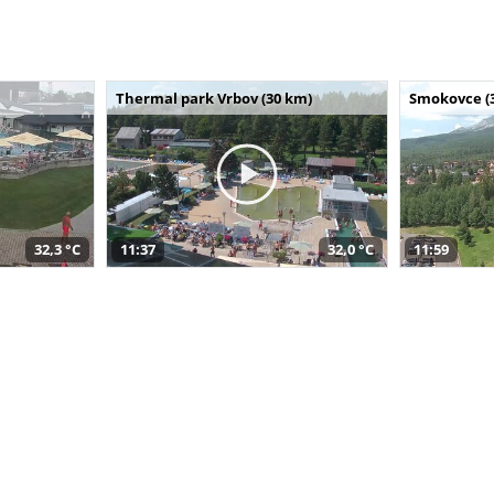
Thermal park Vrbov (30 km)
Smokovce (
32,3 °C
11:37
32,0 °C
11:59