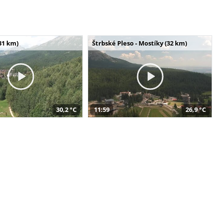
31 km)
Štrbské Pleso - Mostíky (32 km)
30,2 °C
11:59
26,9 °C