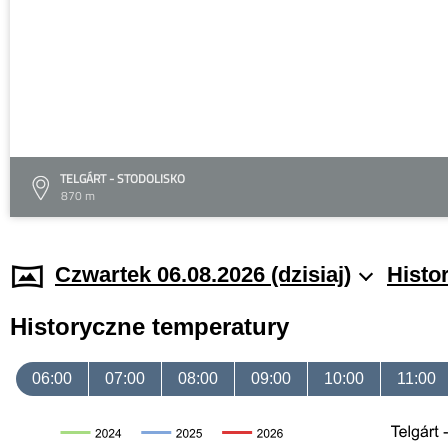
TELGÁRT - STODOLISKO
870 m
Czwartek 06.08.2026 (dzisiaj)
Histo
Historyczne temperatury
06:00
07:00
08:00
09:00
10:00
11:00