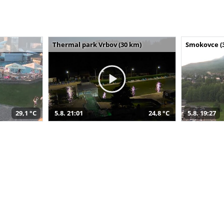
Thermal park Vrbov (30 km)
Smokovce (
29,1 °C
5.8. 21:01
24,8 °C
5.8. 19:27