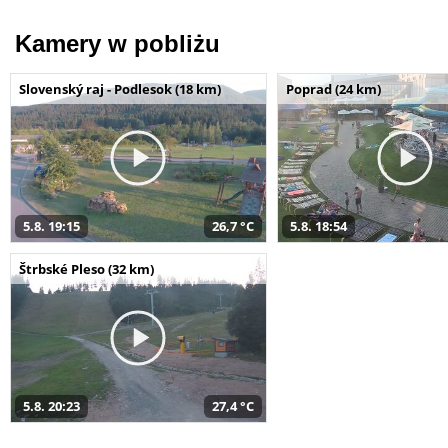
Kamery w pobliżu
Slovenský raj - Podlesok (18 km)
Poprad (24 km)
5.8. 19:15
26,7 °C
5.8. 18:54
Štrbské Pleso (32 km)
5.8. 20:23
27,4 °C