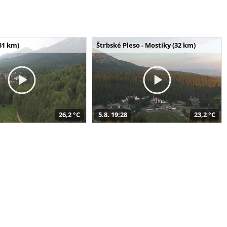
31 km)
Štrbské Pleso - Mostíky (32 km)
26,2 °C
5.8. 19:28
23,2 °C