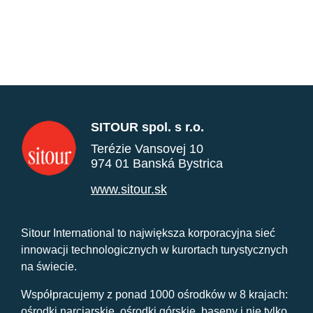
SITOUR spol. s r.o.
Terézie Vansovej 10
974 01 Banská Bystrica
www.sitour.sk
Sitour International to największa korporacyjna sieć
innowacji technologicznych w kurortach turystycznych
na świecie.
Współpracujemy z ponad 1000 ośrodków w 8 krajach:
ośrodki narciarskie, ośrodki górskie, baseny i nie tylko.