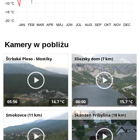
Kamery w pobliżu
Štrbské Pleso - Mostíky
Sliezsky dom (7 km)
05:56
14,7 °C
06:00
15,7 °C
Smokovce (11 km)
Skanzen Pribylina (18 km)