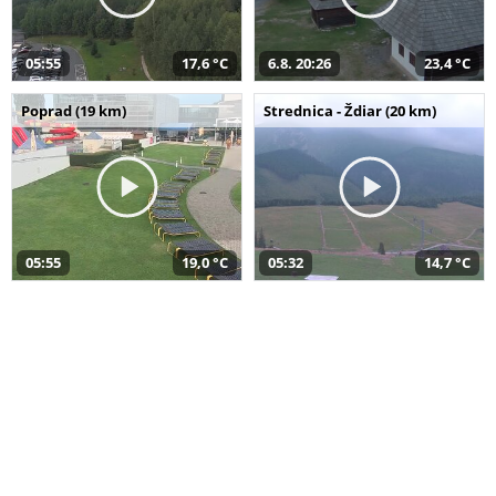
05:55
17,6 °C
6.8. 20:26
23,4 °C
Poprad (19 km)
Strednica - Ždiar (20 km)
05:55
19,0 °C
05:32
14,7 °C