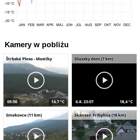
Kamery w pobliżu
Štrbské Pleso - Mostíky
Sliezsky dom (7 km)
05:56
14,7 °C
6.8. 23:07
18,4 °C
Smokovce (11 km)
Skanzen Pribylina (18 km)