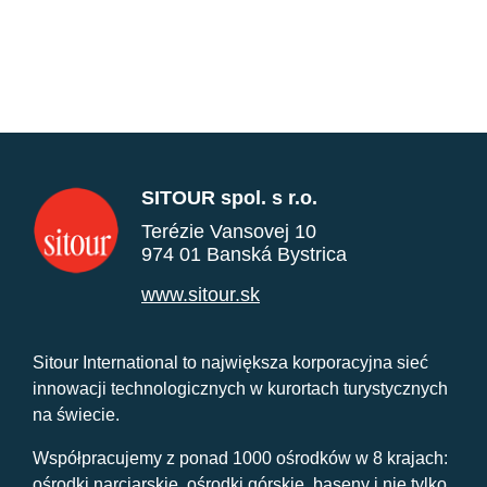
SITOUR spol. s r.o.
Terézie Vansovej 10
974 01 Banská Bystrica
www.sitour.sk
Sitour International to największa korporacyjna sieć
innowacji technologicznych w kurortach turystycznych
na świecie.
Współpracujemy z ponad 1000 ośrodków w 8 krajach:
ośrodki narciarskie, ośrodki górskie, baseny i nie tylko.