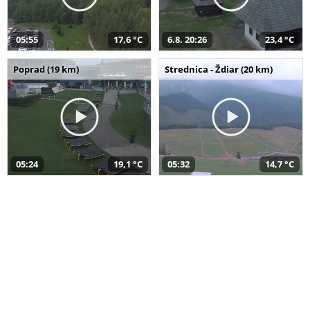
05:55
17,6 °C
6.8. 20:26
23,4 °C
Poprad (19 km)
Strednica - Ždiar (20 km)
05:24
19,1 °C
05:32
14,7 °C