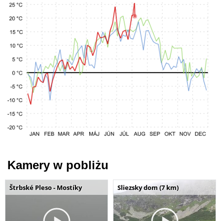
Kamery w pobliżu
Štrbské Pleso - Mostíky
Sliezsky dom (7 km)