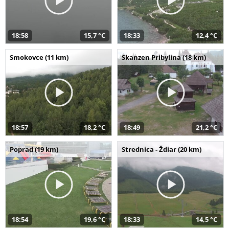
18:58
15,7 °C
18:33
12,4 °C
Smokovce (11 km)
Skanzen Pribylina (18 km)
18:57
18,2 °C
18:49
21,2 °C
Poprad (19 km)
Strednica - Ždiar (20 km)
18:54
19,6 °C
18:33
14,5 °C