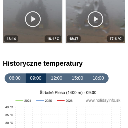
18:14
18,1 °C
18:47
17,6 °C
Historyczne temperatury
06:00
09:00
12:00
15:00
18:00