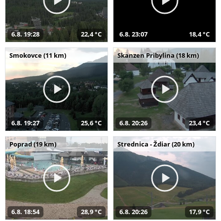
6.8. 19:28
22,4 °C
6.8. 23:07
18,4 °C
Smokovce (11 km)
Skanzen Pribylina (18 km)
6.8. 19:27
25,6 °C
6.8. 20:26
23,4 °C
Poprad (19 km)
Strednica - Ždiar (20 km)
6.8. 18:54
28,9 °C
6.8. 20:26
17,9 °C