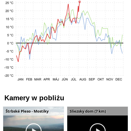
Kamery w pobliżu
Štrbské Pleso - Mostíky
Sliezsky dom (7 km)