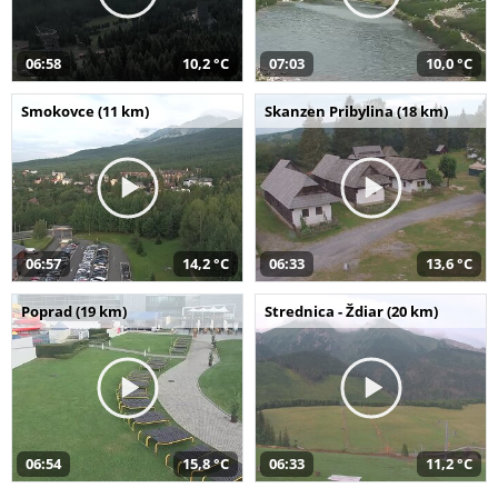
06:58
10,2 °C
07:03
10,0 °C
Smokovce (11 km)
Skanzen Pribylina (18 km)
06:57
14,2 °C
06:33
13,6 °C
Poprad (19 km)
Strednica - Ždiar (20 km)
06:54
15,8 °C
06:33
11,2 °C