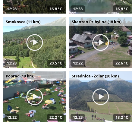
12:28
16,8 °C
12:33
16,8 °C
Smokovce (11 km)
Skanzen Pribylina (18 km)
12:28
20,5 °C
12:22
22,6 °C
Poprad (19 km)
Strednica - Ždiar (20 km)
12:22
22,2 °C
12:23
18,2 °C