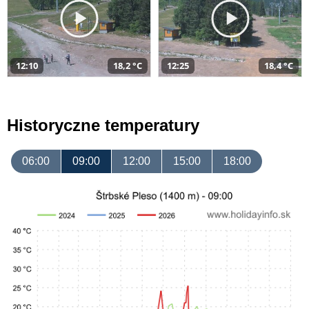
12:10
18,2 °C
12:25
18,4 °C
Historyczne temperatury
06:00
09:00
12:00
15:00
18:00