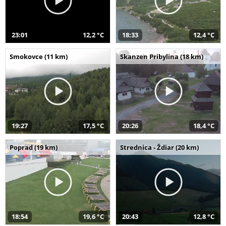
23:01
12,2 °C
18:33
12,4 °C
Smokovce (11 km)
Skanzen Pribylina (18 km)
19:27
17,5 °C
20:26
18,4 °C
Poprad (19 km)
Strednica - Ždiar (20 km)
18:54
19,6 °C
20:43
12,8 °C