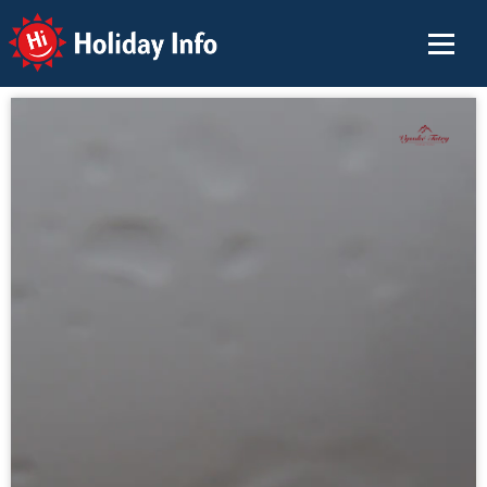
Holiday Info