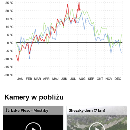
Kamery w pobliżu
Štrbské Pleso - Mostíky
Sliezsky dom (7 km)