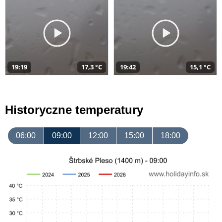
19:19
17,3 °C
19:42
15,1 °C
Historyczne temperatury
06:00
09:00
12:00
15:00
18:00