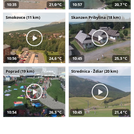
10:35
21,0 °C
10:57
20,7 °C
Smokovce (11 km)
Skanzen Pribylina (18 km)
10:56
24,6 °C
10:45
25,3 °C
Poprad (19 km)
Strednica - Ždiar (20 km)
10:54
26,3 °C
10:45
21,4 °C