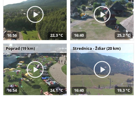
16:56
22,3 °C
16:40
25,2 °C
Poprad (19 km)
Strednica - Ždiar (20 km)
16:54
24,1 °C
16:40
19,3 °C