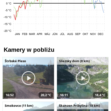
Kamery w pobliżu
Štrbské Pleso
Sliezsky dom (8 km)
16:52
20,2 °C
16:11
18,4 °C
Smokovce (11 km)
Skanzen Pribylina (18 km)