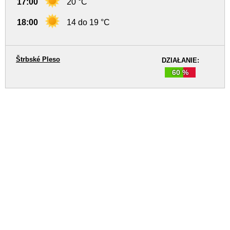
17:00
20 °C
18:00
14 do 19 °C
Štrbské Pleso
DZIAŁANIE:
60 %