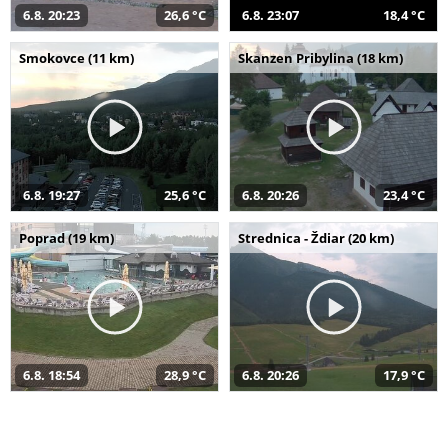
6.8. 20:23
26,6 °C
6.8. 23:07
18,4 °C
Smokovce (11 km)
Skanzen Pribylina (18 km)
6.8. 19:27
25,6 °C
6.8. 20:26
23,4 °C
Poprad (19 km)
Strednica - Ždiar (20 km)
6.8. 18:54
28,9 °C
6.8. 20:26
17,9 °C