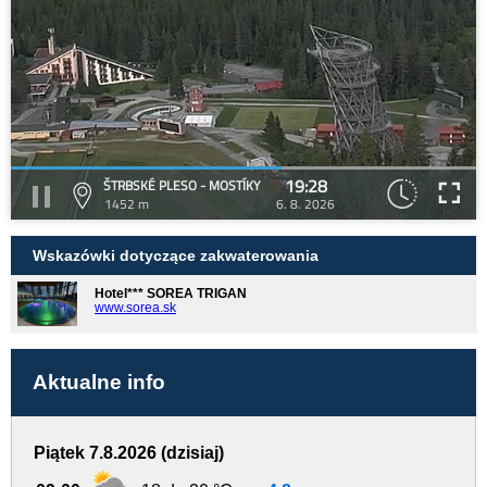
19:28
ŠTRBSKÉ PLESO - MOSTÍKY
1452 m
6. 8. 2026
Wskazówki dotyczące zakwaterowania
Hotel*** SOREA TRIGAN
www.sorea.sk
Aktualne info
Piątek 7.8.2026 (dzisiaj)