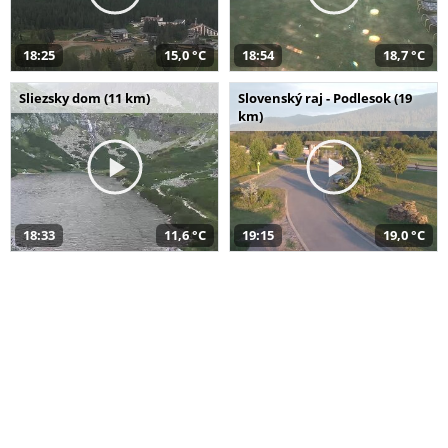
18:25
15,0 °C
18:54
18,7 °C
Sliezsky dom (11 km)
Slovenský raj - Podlesok (19
km)
18:33
11,6 °C
19:15
19,0 °C