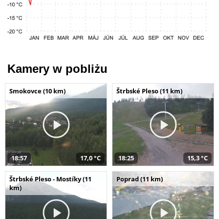
Kamery w pobliżu
Smokovce (10 km)
Štrbské Pleso (11 km)
18:57
17,0 °C
18:25
15,3 °C
Štrbské Pleso - Mostíky (11
Poprad (11 km)
km)