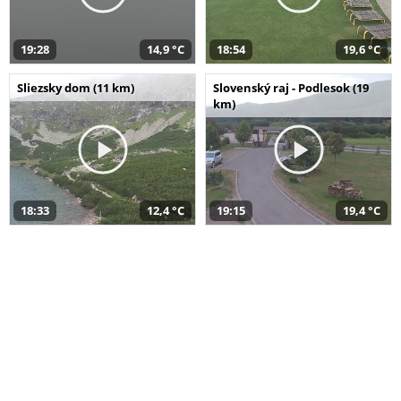
19:28
14,9 °C
18:54
19,6 °C
Sliezsky dom (11 km)
Slovenský raj - Podlesok (19
km)
18:33
12,4 °C
19:15
19,4 °C