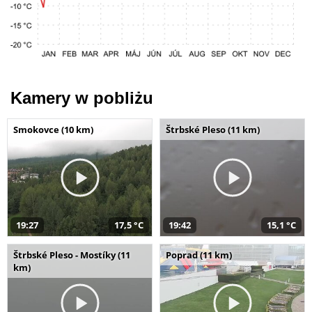
Kamery w pobliżu
Smokovce (10 km)
Štrbské Pleso (11 km)
19:27
17,5 °C
19:42
15,1 °C
Štrbské Pleso - Mostíky (11
Poprad (11 km)
km)