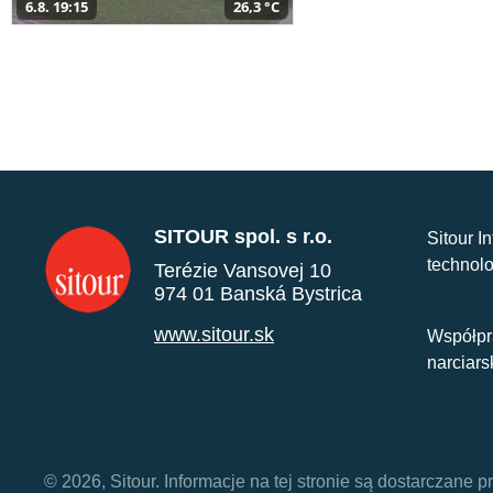
6.8. 19:15
26,3 °C
SITOUR spol. s r.o.
Sitour I
technolo
Terézie Vansovej 10
974 01 Banská Bystrica
www.sitour.sk
Współpr
narciars
© 2026, Sitour. Informacje na tej stronie są dostarczane