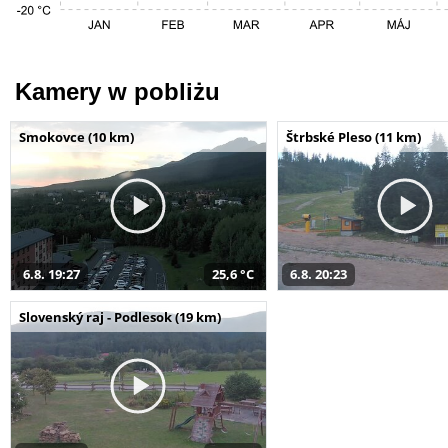
Kamery w pobliżu
Smokovce (10 km)
Štrbské Pleso (11 km)
6.8. 19:27
25,6 °C
6.8. 20:23
Slovenský raj - Podlesok (19 km)