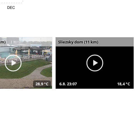
km)
Sliezsky dom (11 km)
28,9 °C
6.8. 23:07
18,4 °C