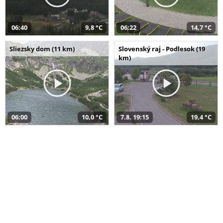
06:40
9,8 °C
06:22
14,7 °C
Sliezsky dom (11 km)
Slovenský raj - Podlesok (19
km)
06:00
10,0 °C
7.8. 19:15
19,4 °C