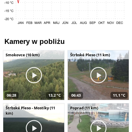
Kamery w pobliżu
Smokovce (10 km)
Štrbské Pleso (11 km)
06:28
13,2 °C
06:43
11,1 °C
Štrbské Pleso - Mostíky (11
Poprad (11 km)
km)