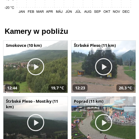
Kamery w pobliżu
Smokovce (10 km)
Štrbské Pleso (11 km)
12:44
19,7 °C
12:23
20,3 °C
Štrbské Pleso - Mostíky (11
Poprad (11 km)
km)