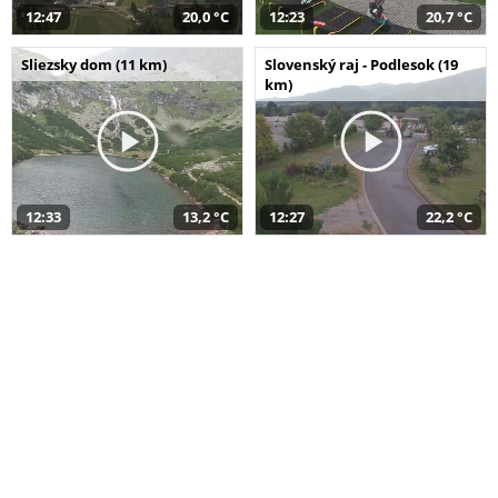
12:47
20,0 °C
12:23
20,7 °C
Sliezsky dom (11 km)
Slovenský raj - Podlesok (19
km)
12:33
13,2 °C
12:27
22,2 °C