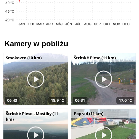
Kamery w pobliżu
Smokovce (10 km)
Štrbské Pleso (11 km)
06:43
18,9 °C
06:31
17,0 °C
Štrbské Pleso - Mostíky (11
Poprad (11 km)
km)