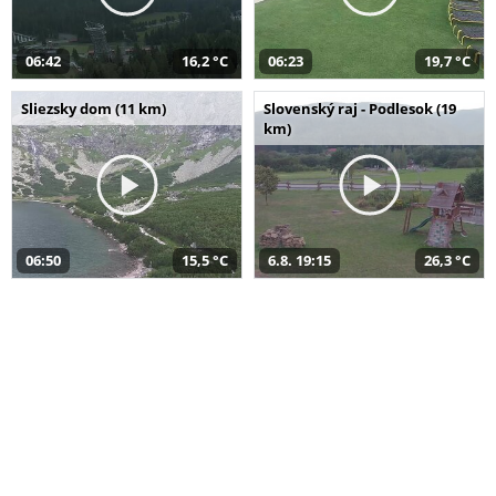
06:42
16,2 °C
06:23
19,7 °C
Sliezsky dom (11 km)
Slovenský raj - Podlesok (19
km)
06:50
15,5 °C
6.8. 19:15
26,3 °C