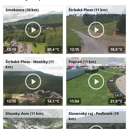
Smokovce (10 km)
Štrbské Pleso (11 km)
12:14
20,4 °C
12:15
18,5 °C
Štrbské Pleso - Mostíky (11
Poprad (11 km)
km)
12:15
14,1 °C
11:54
21,5 °C
Sliezsky dom (11 km)
Slovenský raj - Podlesok (19
km)