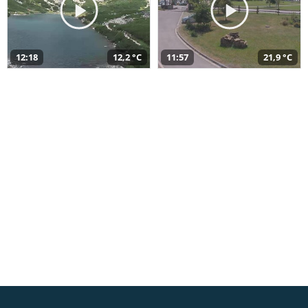
12:18
12,2 °C
11:57
21,9 °C