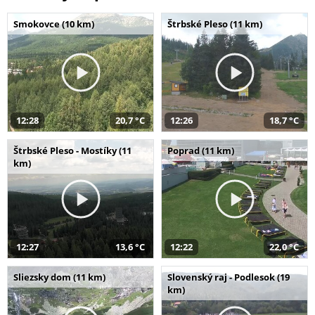
Smokovce (10 km)
Štrbské Pleso (11 km)
12:28
20,7 °C
12:26
18,7 °C
Štrbské Pleso - Mostíky (11
Poprad (11 km)
km)
12:27
13,6 °C
12:22
22,0 °C
Sliezsky dom (11 km)
Slovenský raj - Podlesok (19
km)