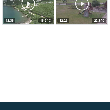
12:33
13,2 °C
12:26
22,3 °C