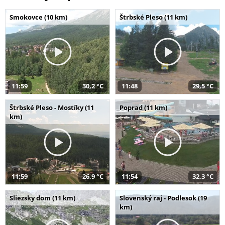
Smokovce (10 km)
Štrbské Pleso (11 km)
11:59
30,2 °C
11:48
29,5 °C
Štrbské Pleso - Mostíky (11
Poprad (11 km)
km)
11:59
26,9 °C
11:54
32,3 °C
Sliezsky dom (11 km)
Slovenský raj - Podlesok (19
km)