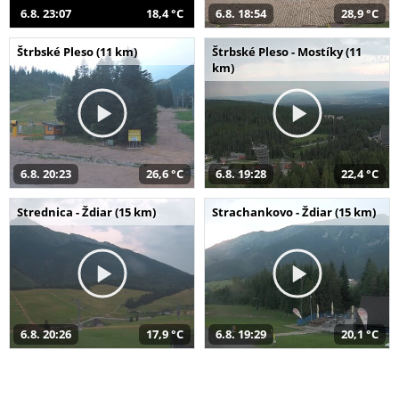
6.8. 23:07
18,4 °C
6.8. 18:54
28,9 °C
Štrbské Pleso (11 km)
Štrbské Pleso - Mostíky (11
km)
6.8. 20:23
26,6 °C
6.8. 19:28
22,4 °C
Strednica - Ždiar (15 km)
Strachankovo - Ždiar (15 km)
6.8. 20:26
17,9 °C
6.8. 19:29
20,1 °C