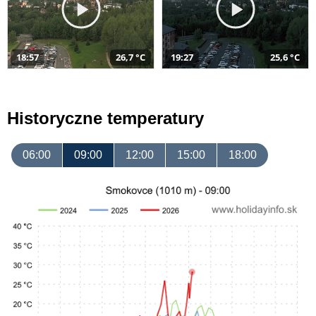
18:57
26,7 °C
19:27
25,6 °C
Historyczne temperatury
06:00
09:00
12:00
15:00
18:00